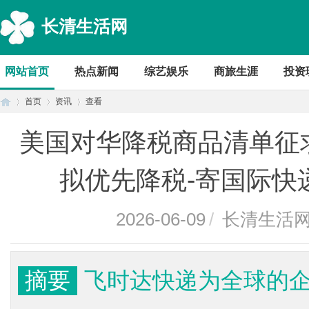
长清生活网
网站首页
热点新闻
综艺娱乐
商旅生涯
投资
首页
资讯
查看
美国对华降税商品清单征
首
›
›
›
拟优先降税-寄国际快
2026-06-09
/
长清生活
摘要
飞时达快递为全球的
页