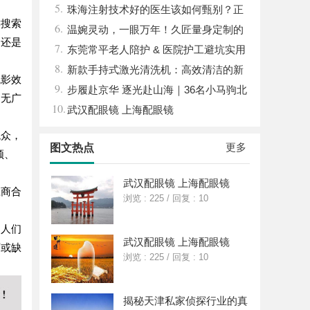
5.
珠海注射技术好的医生该如何甄别？正
键搜索
6.
规医美医师资质核查指南
温婉灵动，一眼万年！久匠量身定制的
间还是
7.
眉眼唇，才是你整张脸的点睛之笔！淡颜系
东莞常平老人陪护 & 医院护工避坑实用
8.
女生的气质加分项
指南
新款手持式激光清洗机：高效清洁的新
观影效
9.
时代
步履赴京华 逐光赴山海｜36名小马驹北
和无广
10.
京游学圆满收官
武汉配眼镜 上海配眼镜
观众，
更多
图文热点
频、
武汉配眼镜 上海配眼镜
应商合
浏览 : 225
/
回复 : 10
了人们
武汉配眼镜 上海配眼镜
可或缺
浏览 : 225
/
回复 : 10
揭秘天津私家侦探行业的真