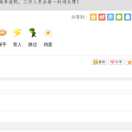
Q
新
腾
微
分享到 :
Q
浪
讯
信
空
微
微
间
博
博
握手
雷人
路过
鸡蛋
邀请
分享