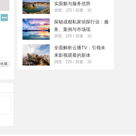
实面貌与服务优势
浏览 : 225
/
回复 : 10
Q
更
探秘成都私家侦探行业：服
Q
多
好
分
务、案例与市场现
友
享
浏览 : 225
/
回复 : 10
全面解析云播TV：引领未
来影视观看的新体
浏览 : 225
/
回复 : 10
收藏