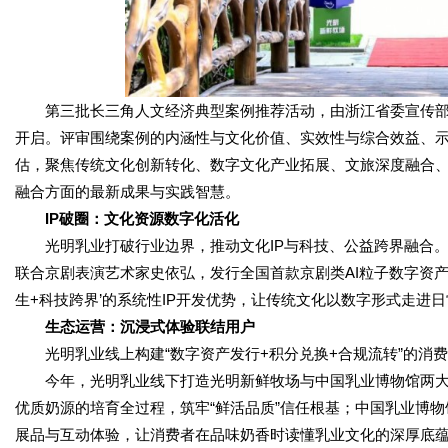
第三批长三角人文经济典型案例推荐活动，由浙江省委宣传
开启。评审围绕案例的内涵性与文化价值、实效性与综合效益、
估，聚焦传统文化创新转化、数字文化产业拓展、文旅深度融合
融合方面的最新成果与实践智慧。
IP破圈：文化资源数字化活化
光明乳业打破行业边界，推动文化IP与科技、公益跨界融合。
联合京剧表演艺术家史依弘，发行全国首款京剧类AI粒子数字资产
生+科技跨界’的系统性IP开发优势，让传统文化以数字形式走进
生态运营：沉浸式体验联结用户
光明乳业线上构建“数字资产发行+积分兑换+合规流转”的消
今年，光明乳业线下打造光明新鲜牧场与中国乳业博物馆两
优质奶源的培育全过程，筑牢“鲜活品质”信任根基；中国乳业博
展品与互动体验，让消费者在品味奶香时读懂乳业文化的深厚底