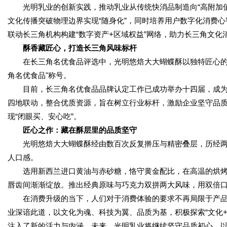
光明乳业的创新实践，推动乳业从传统快消品制造向“高附加值
文化传播突破物理边界实现“随身化”，同时培养用户数字化消费
联动长三角机构构建“数字资产+区域权益”网络，助力长三角文化
酥香藏匠心
，
打造长三角风味标杆
在长三角名优食品评选中，光明悠焙大大蝴蝶酥以独特匠心的
角名优食品"称号。
目前，长三角名优食品品牌认定工作已成功举办十四届，成为行
四地联动，整合优质资源，旨在树立行业标杆，激励企业坚守品
现“闭眼买、安心吃”。
匠心之作：藏在酥层里的品质坚守
光明悠焙大大蝴蝶酥经由数百次反复擀压与精密叠层，历经两次
人口感。
选用新西兰进口黄油与赤砂糖，恪守黄金配比，在高温的烘
唇齿间渐渐绽放。推出经典原味与巧克力双拼两大风味，用双倍
在消费升级的当下，人们对于消费体验的要求不再局限于产
业深谙此道，以文化为魂、科技为翼、品质为基，积极探索“文化
注入了新的活力与内涵。未来，光明乳业将继续坚守品质初心，