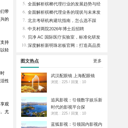
5.
竟藏着哪些行业秘诀？
全面解析槟榔代理行业的发展趋势与经
6.
我们带
营策略
全面解析槟榔代理业务的现状与未来发
新兴的
7.
展趋势
北京考研机构避坑指南，怎么选不踩
8.
雷？
中关村两院2026年博士后招聘
9.
贝净 AC 国际医疗实验室，标准化研发
还支持
10.
体系全解析
深度解析新明珠岩板官网：打造高品质
可以轻
岩板行业标杆平台
更多
图文热点
何时
武汉配眼镜 上海配眼镜
灵活性
浏览 : 225
/
回复 : 10
追风影视：引领数字娱乐新
分享观
时代的影视平台探
密。尤
浏览 : 225
/
回复 : 10
蓝狐影视：引领国内影视内