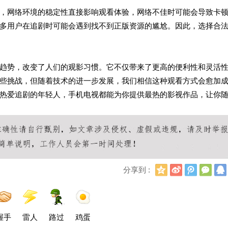
，网络环境的稳定性直接影响观看体验，网络不佳时可能会导致卡
多用户在追剧时可能会遇到找不到正版资源的尴尬。因此，选择合
趋势，改变了人们的观影习惯。它不仅带来了更高的便利性和灵活
些挑战，但随着技术的进一步发展，我们相信这种观看方式会愈加
热爱追剧的年轻人，手机电视都能为你提供最热的影视作品，让你
Q
新
腾
微
分享到 :
Q
浪
讯
信
空
微
微
间
博
博
握手
雷人
路过
鸡蛋