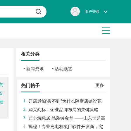
用户登录
相关分类
• 新闻资讯
• 活动频道
的
更多
热门帖子
文
1.
开店最怕“搜不到”为什么隔壁店铺没花
发
2.
钱，ai却天天给他免费派单？
购买商标：企业品牌布局的关键策略
3.
匠心筑绿居 品质铸金鼎 ——山东世超高
4.
分子材料有限公司董事长陈世超
揭秘！专业充电桩项目软件开发商，究