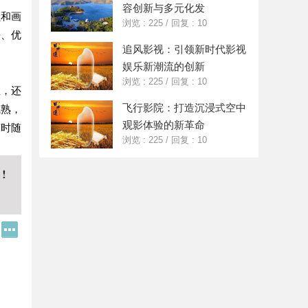
容创新与多元化发
顿和画
浏览 : 225
/
回复 : 10
法、优
追风影视：引领新时代影视
娱乐新潮流的创新
浏览 : 225
/
回复 : 10
性，还
飞行影院：打造沉浸式空中
成熟，
观影体验的新革命
随时随
浏览 : 225
/
回复 : 10
Q
更
Q
多
好
分
友
享