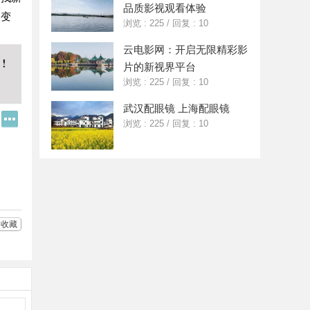
品质影视观看体验
的变
浏览 : 225
/
回复 : 10
云电影网：开启无限精彩影
片的新视界平台
浏览 : 225
/
回复 : 10
武汉配眼镜 上海配眼镜
Q
更
浏览 : 225
/
回复 : 10
Q
多
好
分
友
享
收藏