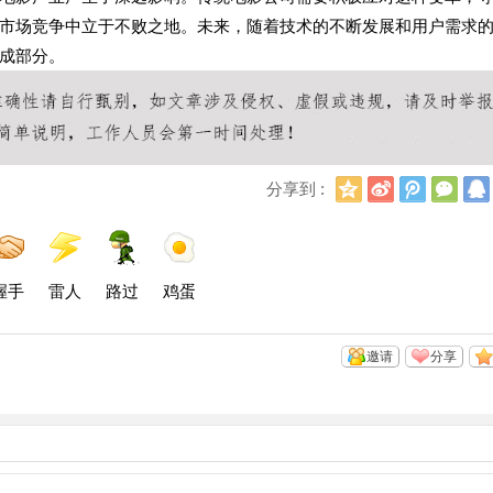
市场竞争中立于不败之地。未来，随着技术的不断发展和用户需求
成部分。
Q
新
腾
微
分享到 :
Q
浪
讯
信
空
微
微
间
博
博
握手
雷人
路过
鸡蛋
邀请
分享