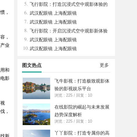
5.
的创新平台
飞行影院：打造沉浸式空中观影体验的
6.
习惯，
新革命
武汉配眼镜 上海配眼镜
7.
武汉配眼镜 上海配眼镜
8.
飞行影院：开启沉浸式空中观影新体验
内容，
9.
武汉配眼镜 上海配眼镜
影产业
10.
武汉配眼镜 上海配眼镜
更多
图文热点
应用和
统电影
飞牛影视：打造极致观影体
验的影视娱乐平台
浏览 : 225
/
回复 : 10
短视
在线影院的崛起与未来发展
步伐，
趋势深度解析
浏览 : 225
/
回复 : 10
丫丫影院：打造专属你的高
寻找新